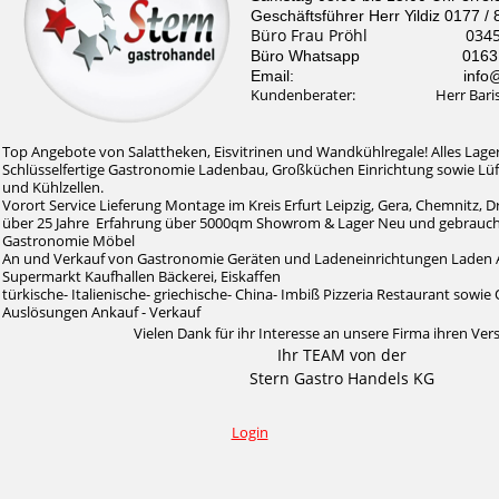
Geschäftsführer Herr Yildiz 0177 /
Büro Frau Pröhl 0345 /
Büro Whatsapp 0163 / 
Email: info@stern-
Kundenberater: Herr Baris Il
Top Angebote von Salattheken, Eisvitrinen und Wandkühlregale! Alles Lager
Schlüsselfertige Gastronomie Ladenbau, Großküchen Einrichtung sowie Lü
und Kühlzellen.
Vorort Service Lieferung Montage im Kreis Erfurt Leipzig, Gera, Chemnitz, 
über 25 Jahre Erfahrung über 5000qm Showrom & Lager Neu und gebrauc
Gastronomie Möbel
An und Verkauf von Gastronomie Geräten und Ladeneinrichtungen Laden 
Supermarkt Kaufhallen Bäckerei, Eiskaffen
türkische- Italienische- griechische- China- Imbiß Pizzeria Restaurant sow
Auslösungen Ankauf - Verkauf
Vielen Dank für ihr Interesse an unsere Firma ihren Ver
Ihr TEAM von der
Stern Gastro Handels KG
Login