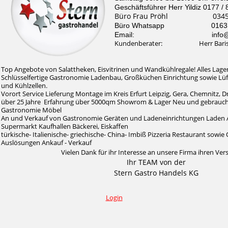
Geschäftsführer Herr Yildiz 0177 /
Büro Frau Pröhl 0345 /
Büro Whatsapp 0163 / 
Email: info@stern-
Kundenberater: Herr Baris Il
Top Angebote von Salattheken, Eisvitrinen und Wandkühlregale! Alles Lager
Schlüsselfertige Gastronomie Ladenbau, Großküchen Einrichtung sowie Lü
und Kühlzellen.
Vorort Service Lieferung Montage im Kreis Erfurt Leipzig, Gera, Chemnitz, 
über 25 Jahre Erfahrung über 5000qm Showrom & Lager Neu und gebrauc
Gastronomie Möbel
An und Verkauf von Gastronomie Geräten und Ladeneinrichtungen Laden 
Supermarkt Kaufhallen Bäckerei, Eiskaffen
türkische- Italienische- griechische- China- Imbiß Pizzeria Restaurant sow
Auslösungen Ankauf - Verkauf
Vielen Dank für ihr Interesse an unsere Firma ihren Ver
Ihr TEAM von der
Stern Gastro Handels KG
Login