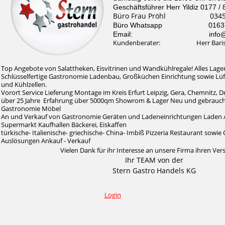
Geschäftsführer Herr Yildiz 0177 /
Büro Frau Pröhl 0345 /
Büro Whatsapp 0163 / 
Email: info@stern-
Kundenberater: Herr Baris Il
Top Angebote von Salattheken, Eisvitrinen und Wandkühlregale! Alles Lager
Schlüsselfertige Gastronomie Ladenbau, Großküchen Einrichtung sowie Lü
und Kühlzellen.
Vorort Service Lieferung Montage im Kreis Erfurt Leipzig, Gera, Chemnitz, 
über 25 Jahre Erfahrung über 5000qm Showrom & Lager Neu und gebrauc
Gastronomie Möbel
An und Verkauf von Gastronomie Geräten und Ladeneinrichtungen Laden 
Supermarkt Kaufhallen Bäckerei, Eiskaffen
türkische- Italienische- griechische- China- Imbiß Pizzeria Restaurant sow
Auslösungen Ankauf - Verkauf
Vielen Dank für ihr Interesse an unsere Firma ihren Ver
Ihr TEAM von der
Stern Gastro Handels KG
Login