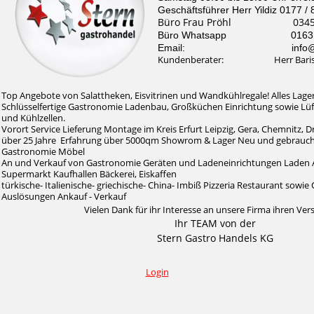
Geschäftsführer Herr Yildiz 0177 /
Büro Frau Pröhl 0345 /
Büro Whatsapp 0163 / 
Email: info@stern-
Kundenberater: Herr Baris Il
Top Angebote von Salattheken, Eisvitrinen und Wandkühlregale! Alles Lager
Schlüsselfertige Gastronomie Ladenbau, Großküchen Einrichtung sowie Lü
und Kühlzellen.
Vorort Service Lieferung Montage im Kreis Erfurt Leipzig, Gera, Chemnitz, 
über 25 Jahre Erfahrung über 5000qm Showrom & Lager Neu und gebrauc
Gastronomie Möbel
An und Verkauf von Gastronomie Geräten und Ladeneinrichtungen Laden 
Supermarkt Kaufhallen Bäckerei, Eiskaffen
türkische- Italienische- griechische- China- Imbiß Pizzeria Restaurant sow
Auslösungen Ankauf - Verkauf
Vielen Dank für ihr Interesse an unsere Firma ihren Ver
Ihr TEAM von der
Stern Gastro Handels KG
Login