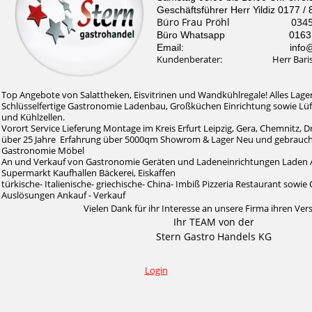
Geschäftsführer Herr Yildiz 0177 /
Büro Frau Pröhl 0345 /
Büro Whatsapp 0163 / 
Email: info@stern-
Kundenberater: Herr Baris Il
Top Angebote von Salattheken, Eisvitrinen und Wandkühlregale! Alles Lager
Schlüsselfertige Gastronomie Ladenbau, Großküchen Einrichtung sowie Lü
und Kühlzellen.
Vorort Service Lieferung Montage im Kreis Erfurt Leipzig, Gera, Chemnitz, 
über 25 Jahre Erfahrung über 5000qm Showrom & Lager Neu und gebrauc
Gastronomie Möbel
An und Verkauf von Gastronomie Geräten und Ladeneinrichtungen Laden 
Supermarkt Kaufhallen Bäckerei, Eiskaffen
türkische- Italienische- griechische- China- Imbiß Pizzeria Restaurant sow
Auslösungen Ankauf - Verkauf
Vielen Dank für ihr Interesse an unsere Firma ihren Ver
Ihr TEAM von der
Stern Gastro Handels KG
Login