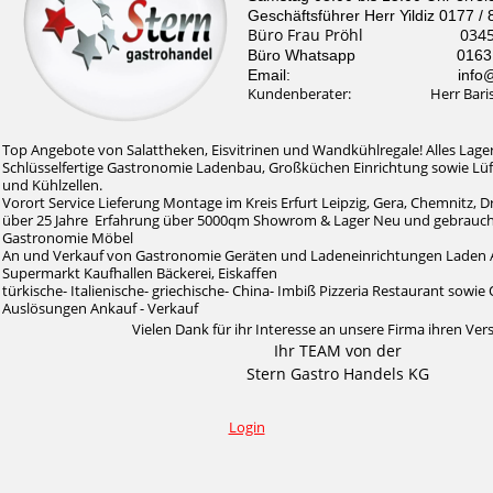
Geschäftsführer Herr Yildiz 0177 /
Büro Frau Pröhl 0345 /
Büro Whatsapp 0163 / 
Email: info@stern-
Kundenberater: Herr Baris Il
Top Angebote von Salattheken, Eisvitrinen und Wandkühlregale! Alles Lager
Schlüsselfertige Gastronomie Ladenbau, Großküchen Einrichtung sowie Lü
und Kühlzellen.
Vorort Service Lieferung Montage im Kreis Erfurt Leipzig, Gera, Chemnitz, 
über 25 Jahre Erfahrung über 5000qm Showrom & Lager Neu und gebrauc
Gastronomie Möbel
An und Verkauf von Gastronomie Geräten und Ladeneinrichtungen Laden 
Supermarkt Kaufhallen Bäckerei, Eiskaffen
türkische- Italienische- griechische- China- Imbiß Pizzeria Restaurant sow
Auslösungen Ankauf - Verkauf
Vielen Dank für ihr Interesse an unsere Firma ihren Ver
Ihr TEAM von der
Stern Gastro Handels KG
Login