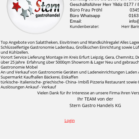
Geschäftsführer Herr Yildiz 0177 /
Büro Frau Pröhl 0345 /
Büro Whatsapp 0163 / 
Email: info@stern-
Kundenberater: Herr Baris Il
Top Angebote von Salattheken, Eisvitrinen und Wandkühlregale! Alles Lager
Schlüsselfertige Gastronomie Ladenbau, Großküchen Einrichtung sowie Lü
und Kühlzellen.
Vorort Service Lieferung Montage im Kreis Erfurt Leipzig, Gera, Chemnitz, 
über 25 Jahre Erfahrung über 5000qm Showrom & Lager Neu und gebrauc
Gastronomie Möbel
An und Verkauf von Gastronomie Geräten und Ladeneinrichtungen Laden 
Supermarkt Kaufhallen Bäckerei, Eiskaffen
türkische- Italienische- griechische- China- Imbiß Pizzeria Restaurant sow
Auslösungen Ankauf - Verkauf
Vielen Dank für ihr Interesse an unsere Firma ihren Ver
Ihr TEAM von der
Stern Gastro Handels KG
Login