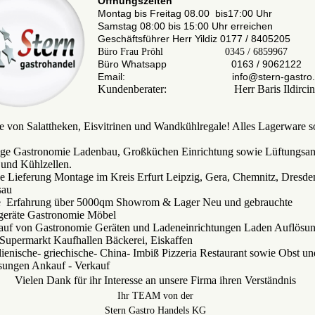
Öffnungszeiten
Montag bis Freitag 08.00 bis17:00 Uhr
Samstag 08:00 bis 15:00 Uhr erreichen
Geschäftsführer Herr Yildiz 0177 / 8405205
Büro Frau Pröhl 0345 / 6859967
Büro Whatsapp 0163 / 9062122
Email: info@stern-gastro.
Kundenberater: Herr Baris Ildircin
 von Salattheken, Eisvitrinen und Wandkühlregale! Alles Lagerware so
tige Gastronomie Ladenbau, Großküchen Einrichtung sowie Lüftungsan
und Kühlzellen.
ce Lieferung Montage im Kreis Erfurt Leipzig, Gera, Chemnitz, Dresden
sau
re Erfahrung über 5000qm Showrom & Lager Neu und gebrauchte
geräte Gastronomie Möbel
uf von Gastronomie Geräten und Ladeneinrichtungen Laden Auflösun
upermarkt Kaufhallen Bäckerei, Eiskaffen
alienische- griechische- China- Imbiß Pizzeria Restaurant sowie Obst 
sungen Ankauf - Verkauf
Vielen Dank für ihr Interesse an unsere Firma ihren Verständnis
Ihr TEAM von der
Stern Gastro Handels KG