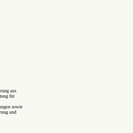
hrung aus
tung für
ungen sowie
rung und