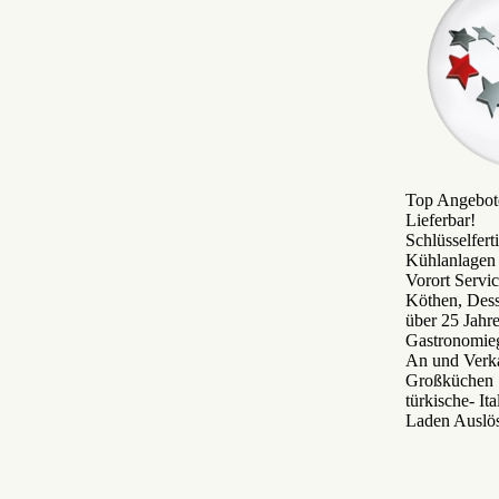
Top Angebote
Lieferbar!
Schlüsselfer
Kühlanlagen 
Vorort Servi
Köthen, Des
über 25 Jah
Gastronomie
An und Verka
Großküchen S
türkische- It
Laden Auslö