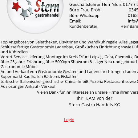
Geschäftsführer Herr Yildiz 0177 /
Büro Frau Pröhl 0345 /
Büro Whatsapp 0163 / 
Email: info@stern-
Kundenberater: Herr Baris Il
Top Angebote von Salattheken, Eisvitrinen und Wandkühlregale! Alles Lager
Schlüsselfertige Gastronomie Ladenbau, Großküchen Einrichtung sowie Lü
und Kühlzellen.
Vorort Service Lieferung Montage im Kreis Erfurt Leipzig, Gera, Chemnitz, 
über 25 Jahre Erfahrung über 5000qm Showrom & Lager Neu und gebrauc
Gastronomie Möbel
An und Verkauf von Gastronomie Geräten und Ladeneinrichtungen Laden 
Supermarkt Kaufhallen Bäckerei, Eiskaffen
türkische- Italienische- griechische- China- Imbiß Pizzeria Restaurant sow
Auslösungen Ankauf - Verkauf
Vielen Dank für ihr Interesse an unsere Firma ihren Ver
Ihr TEAM von der
Stern Gastro Handels KG
Login