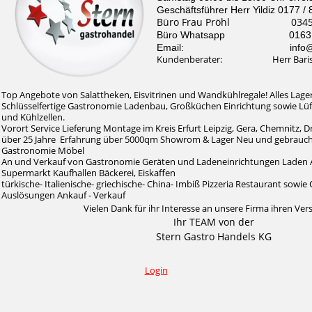
Geschäftsführer Herr Yildiz 0177 /
Büro Frau Pröhl 0345 /
Büro Whatsapp 0163 / 
Email: info@stern-
Kundenberater: Herr Baris Il
Top Angebote von Salattheken, Eisvitrinen und Wandkühlregale! Alles Lager
Schlüsselfertige Gastronomie Ladenbau, Großküchen Einrichtung sowie Lü
und Kühlzellen.
Vorort Service Lieferung Montage im Kreis Erfurt Leipzig, Gera, Chemnitz, 
über 25 Jahre Erfahrung über 5000qm Showrom & Lager Neu und gebrauc
Gastronomie Möbel
An und Verkauf von Gastronomie Geräten und Ladeneinrichtungen Laden 
Supermarkt Kaufhallen Bäckerei, Eiskaffen
türkische- Italienische- griechische- China- Imbiß Pizzeria Restaurant sow
Auslösungen Ankauf - Verkauf
Vielen Dank für ihr Interesse an unsere Firma ihren Ver
Ihr TEAM von der
Stern Gastro Handels KG
Login