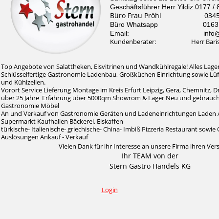
Geschäftsführer Herr Yildiz 0177 /
Büro Frau Pröhl 0345 /
Büro Whatsapp 0163 / 
Email: info@stern-
Kundenberater: Herr Baris Il
Top Angebote von Salattheken, Eisvitrinen und Wandkühlregale! Alles Lager
Schlüsselfertige Gastronomie Ladenbau, Großküchen Einrichtung sowie Lü
und Kühlzellen.
Vorort Service Lieferung Montage im Kreis Erfurt Leipzig, Gera, Chemnitz, 
über 25 Jahre Erfahrung über 5000qm Showrom & Lager Neu und gebrauc
Gastronomie Möbel
An und Verkauf von Gastronomie Geräten und Ladeneinrichtungen Laden 
Supermarkt Kaufhallen Bäckerei, Eiskaffen
türkische- Italienische- griechische- China- Imbiß Pizzeria Restaurant sow
Auslösungen Ankauf - Verkauf
Vielen Dank für ihr Interesse an unsere Firma ihren Ver
Ihr TEAM von der
Stern Gastro Handels KG
Login