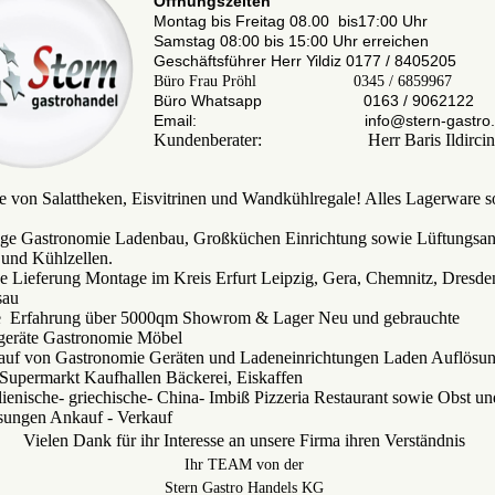
Öffnungszeiten
Montag bis Freitag 08.00 bis17:00 Uhr
Samstag 08:00 bis 15:00 Uhr erreichen
Geschäftsführer Herr Yildiz 0177 / 8405205
Büro Frau Pröhl 0345 / 6859967
Büro Whatsapp 0163 / 9062122
Email: info@stern-gastro.
Kundenberater: Herr Baris Ildircin
 von Salattheken, Eisvitrinen und Wandkühlregale! Alles Lagerware so
tige Gastronomie Ladenbau, Großküchen Einrichtung sowie Lüftungsan
und Kühlzellen.
ce Lieferung Montage im Kreis Erfurt Leipzig, Gera, Chemnitz, Dresden
sau
re Erfahrung über 5000qm Showrom & Lager Neu und gebrauchte
geräte Gastronomie Möbel
uf von Gastronomie Geräten und Ladeneinrichtungen Laden Auflösun
upermarkt Kaufhallen Bäckerei, Eiskaffen
alienische- griechische- China- Imbiß Pizzeria Restaurant sowie Obst 
sungen Ankauf - Verkauf
Vielen Dank für ihr Interesse an unsere Firma ihren Verständnis
Ihr TEAM von der
Stern Gastro Handels KG