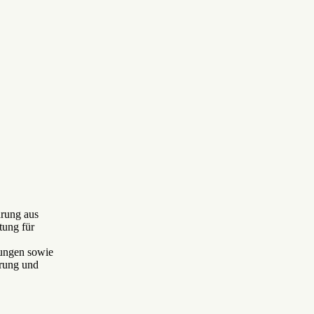
hrung aus
tung für
ungen sowie
rung und