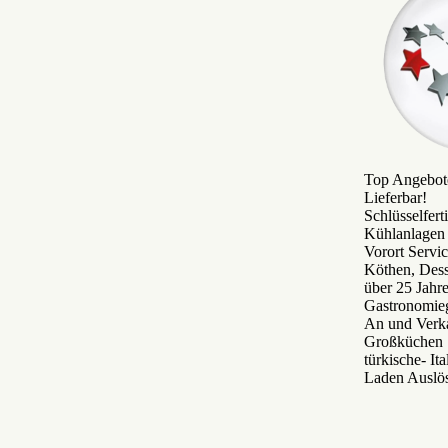
Top Angebote
Lieferbar!
Schlüsselfer
Kühlanlagen 
Vorort Servi
Köthen, Des
über 25 Jah
Gastronomie
An und Verka
Großküchen S
türkische- It
Laden Auslö