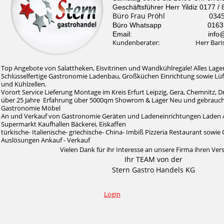
Geschäftsführer Herr Yildiz 0177 /
Büro Frau Pröhl 0345 /
Büro Whatsapp 0163 / 
Email: info@stern-
Kundenberater: Herr Baris Il
Top Angebote von Salattheken, Eisvitrinen und Wandkühlregale! Alles Lager
Schlüsselfertige Gastronomie Ladenbau, Großküchen Einrichtung sowie Lü
und Kühlzellen.
Vorort Service Lieferung Montage im Kreis Erfurt Leipzig, Gera, Chemnitz, 
über 25 Jahre Erfahrung über 5000qm Showrom & Lager Neu und gebrauc
Gastronomie Möbel
An und Verkauf von Gastronomie Geräten und Ladeneinrichtungen Laden 
Supermarkt Kaufhallen Bäckerei, Eiskaffen
türkische- Italienische- griechische- China- Imbiß Pizzeria Restaurant sow
Auslösungen Ankauf - Verkauf
Vielen Dank für ihr Interesse an unsere Firma ihren Ver
Ihr TEAM von der
Stern Gastro Handels KG
Login