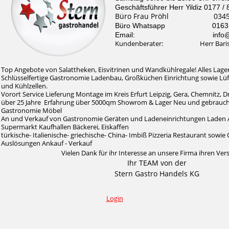
Geschäftsführer Herr Yildiz 0177 /
Büro Frau Pröhl 0345 /
Büro Whatsapp 0163 / 
Email: info@stern-
Kundenberater: Herr Baris Il
Top Angebote von Salattheken, Eisvitrinen und Wandkühlregale! Alles Lager
Schlüsselfertige Gastronomie Ladenbau, Großküchen Einrichtung sowie Lü
und Kühlzellen.
Vorort Service Lieferung Montage im Kreis Erfurt Leipzig, Gera, Chemnitz, 
über 25 Jahre Erfahrung über 5000qm Showrom & Lager Neu und gebrauc
Gastronomie Möbel
An und Verkauf von Gastronomie Geräten und Ladeneinrichtungen Laden 
Supermarkt Kaufhallen Bäckerei, Eiskaffen
türkische- Italienische- griechische- China- Imbiß Pizzeria Restaurant sow
Auslösungen Ankauf - Verkauf
Vielen Dank für ihr Interesse an unsere Firma ihren Ver
Ihr TEAM von der
Stern Gastro Handels KG
Login