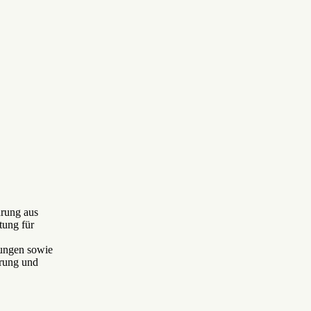
hrung aus
tung für
ungen sowie
rung und