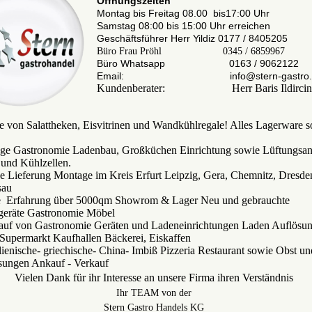
Öffnungszeiten
Montag bis Freitag 08.00 bis17:00 Uhr
Samstag 08:00 bis 15:00 Uhr erreichen
Geschäftsführer Herr Yildiz 0177 / 8405205
Büro Frau Pröhl 0345 / 6859967
Büro Whatsapp 0163 / 9062122
Email: info@stern-gastro.
Kundenberater: Herr Baris Ildircin
 von Salattheken, Eisvitrinen und Wandkühlregale! Alles Lagerware so
tige Gastronomie Ladenbau, Großküchen Einrichtung sowie Lüftungsan
und Kühlzellen.
ce Lieferung Montage im Kreis Erfurt Leipzig, Gera, Chemnitz, Dresden
sau
re Erfahrung über 5000qm Showrom & Lager Neu und gebrauchte
geräte Gastronomie Möbel
uf von Gastronomie Geräten und Ladeneinrichtungen Laden Auflösun
upermarkt Kaufhallen Bäckerei, Eiskaffen
alienische- griechische- China- Imbiß Pizzeria Restaurant sowie Obst 
sungen Ankauf - Verkauf
Vielen Dank für ihr Interesse an unsere Firma ihren Verständnis
Ihr TEAM von der
Stern Gastro Handels KG