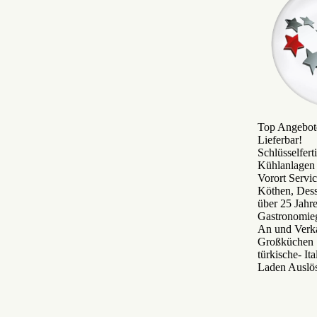
Top Angebote
Lieferbar!
Schlüsselfer
Kühlanlagen 
Vorort Servi
Köthen, Des
über 25 Jah
Gastronomie
An und Verka
Großküchen S
türkische- It
Laden Auslö